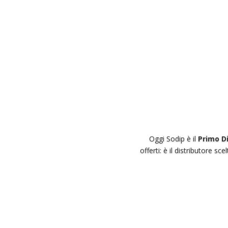
Oggi Sodip è il
Primo D
offerti: è il distributore sc
Da Quattroruote a Vogue, So
distribuiamo circa 1.400 