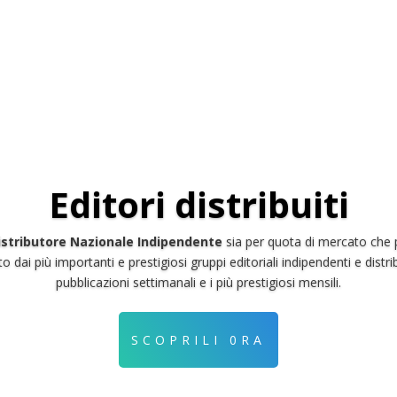
Editori distribuiti
istributore Nazionale Indipendente
sia per quota di mercato che p
elto dai più importanti e prestigiosi gruppi editoriali indipendenti e dis
pubblicazioni settimanali e i più prestigiosi mensili.
dip gestisce prodotti editoriali dei più prestigiosi Editori italiani e 
titoli, con un assortimento che spazia dalle più importanti testate setti
testate più di nicchia.
SCOPRILI 0RA