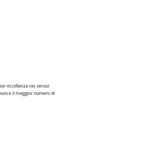
er eccellenza nei servizi
tribuisce il maggior numero di
internazionali. Importiamo e
manali e mensili sino alle