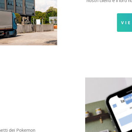
nostri clienti e il loro
VI
anetti dei Pokemon